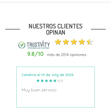
Talla
26
27
29
NUESTROS CLIENTES
OPINAN
9.8/10
más de
2014
opiniones
Añadir Al Carrito
Catalina el 14 de July de 2026
Anto
5/5
s
Muy buen servicio
Nace
decí