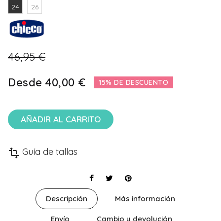
24
26
46,95 €
Desde
40,00 €
15% DE DESCUENTO
AÑADIR AL CARRITO
Guía de tallas
transform
Descripción
Más información
Envío
Cambio y devolución