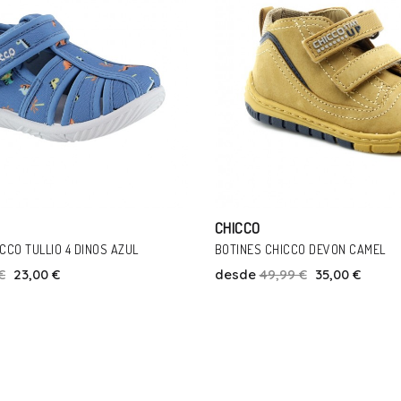
CHICCO
O DEVON CAMEL
SANDALIAS CHICCO G7 FUCSIA
€
35,00 €
desde
44,90 €
28,00 €
Talla
Talla
19
19