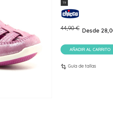
19
44,90 €
Desde
28,0
AÑADIR AL CARRITO
Guía de tallas
transform