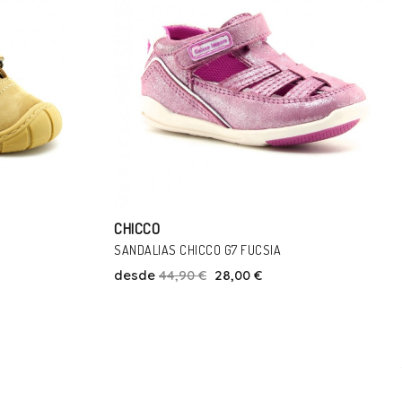
CHICCO
ZAPATILLAS DE LONA ABIERTAS CHICCO CODDY
VERDE
desde
31,95 €
25,00 €
Talla
24
25
26
27