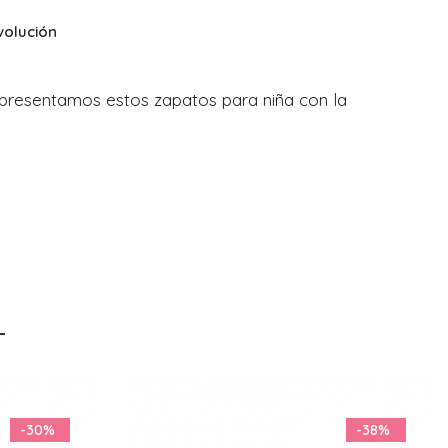
volución
te presentamos estos zapatos para niña con la
-38%
-22%