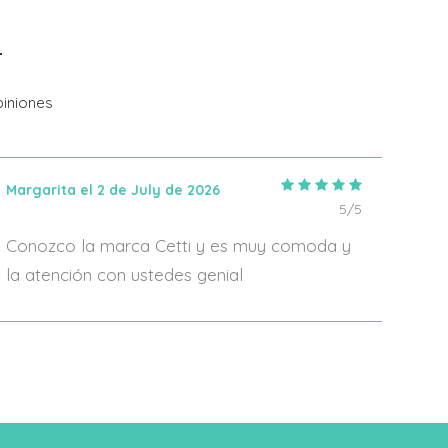
Añadir Al Carrito
iniones
Margarita el 2 de July de 2026
IRIA
5/5
Conozco la marca Cetti y es muy comoda y
En 2
la atención con ustedes genial
algo
form