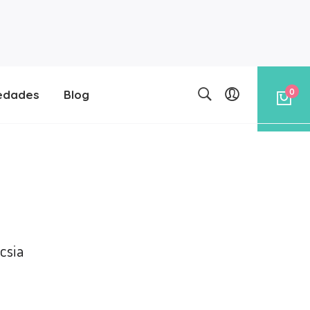
0
edades
Blog
csia