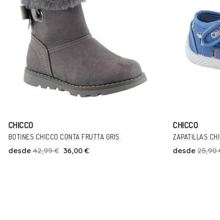
CHICCO
CHICCO
ZAPATILLAS CHICCO TULLIO 4 DINOS AZUL
BOTINES CHICC
desde
25,90 €
23,00 €
desde
49,99 
Talla
25
28