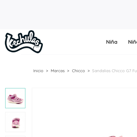
Niña
Niñ
Inicio
Marcas
Chicco
Sandalias Chicco G7 Fu