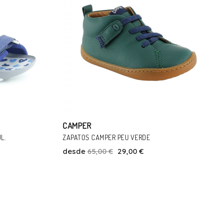
CAMPER
CAMPER KIDS RUN NEGRO RAYO
desde
69,95 €
50,00 €
Talla
33