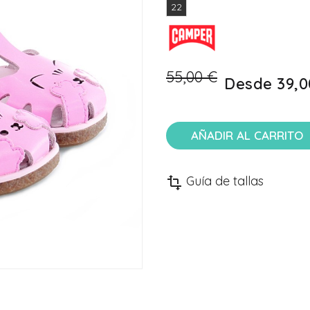
22
55,00 €
Desde
39,0
AÑADIR AL CARRITO
Guía de tallas
transform