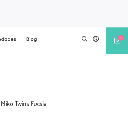
0
edades
Blog
 Miko Twins Fucsia