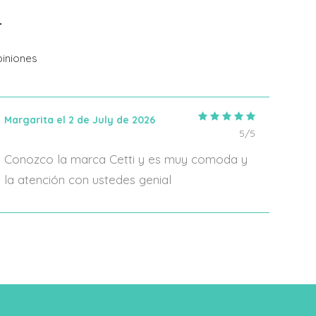
Añadir Al Carrito
iniones
Margarita el 2 de July de 2026
IRIA
5/5
Conozco la marca Cetti y es muy comoda y
En 2
la atención con ustedes genial
algo
form