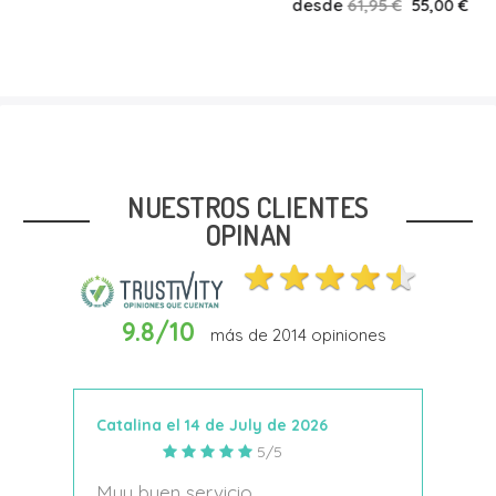
desde
61,95 €
55,00 €
Talla
26
29
35
38
39
40
NUESTROS CLIENTES
OPINAN
9.8/10
más de
2014
opiniones
Añadir Al Carrito
Catalina el 14 de July de 2026
Anto
5/5
s
Muy buen servicio
Nace