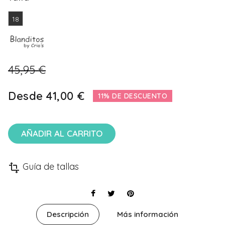
18
45,95 €
Desde
41,00 €
11% DE DESCUENTO
AÑADIR AL CARRITO
Guía de tallas
transform
Descripción
Más información