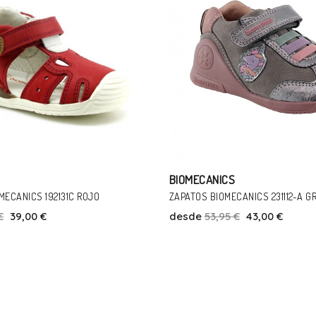
BIOMECANICS
ANICS 231112-A GRIS
SANDALIAS BIOMECANICS 252231 
€
43,00 €
desde
52,95 €
45,00 €
Talla
Talla
18
31