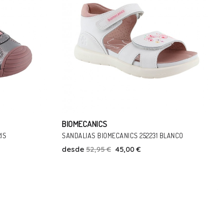
BIOMECANICS
BLANCO
ZAPATOS BIOMECANICS 231140-A LILA
desde
50,95 €
40,00 €
Talla
21