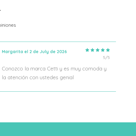
Añadir Al Carrito
iniones
Margarita el 2 de July de 2026
IRIA
5/5
Conozco la marca Cetti y es muy comoda y
En 2
la atención con ustedes genial
algo
form