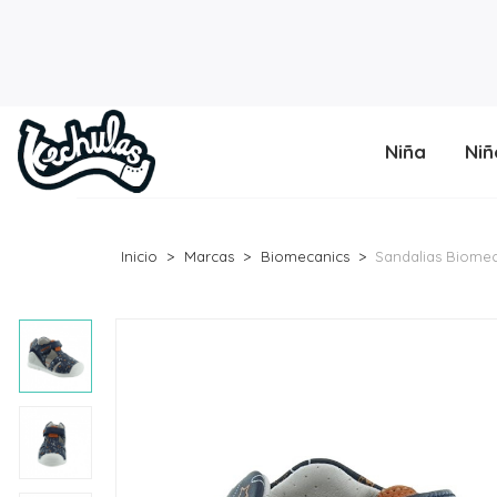
Niña
Niñ
Inicio
Marcas
Biomecanics
Sandalias Biomec