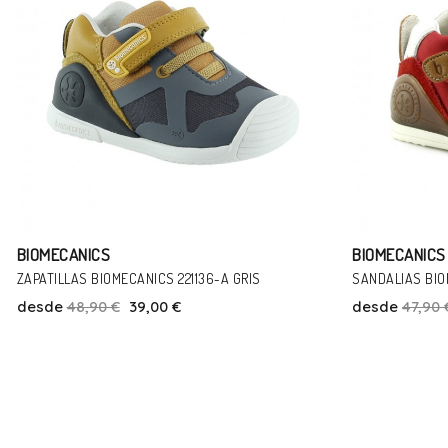
BIOMECANICS
BIOMECANICS
SANDALIAS BIOMECANICS 192131C ROJO
ZAPATOS BIOMEC
desde
47,90 €
39,00 €
desde
53,95 
Talla
19