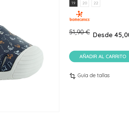
19
20
22
51,90 €
Desde
45,0
AÑADIR AL CARRITO
Guía de tallas
transform