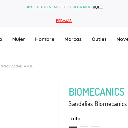
-10% EXTRA EN BAREFOOT REBAJADO
AQUÍ
REBAJAS
o
Mujer
Hombre
Marcas
Outlet
Nov
anics 222148-A Azul
BIOMECANICS
Sandalias Biomecanics
Talla