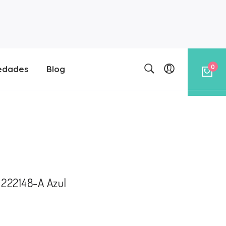
0
edades
Blog
 222148-A Azul