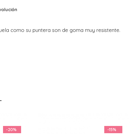
volución
 suela como su puntera son de goma muy resistente.
-15%
-21%