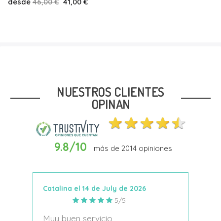
desde
46,00 €
41,00 €
Talla
31
33
35
36
37
40
NUESTROS CLIENTES
OPINAN
9.8/10
más de
2014
opiniones
Añadir Al Carrito
Catalina el 14 de July de 2026
Anto
5/5
s
Muy buen servicio
Nace