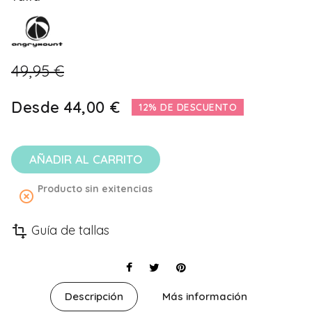
49,95 €
Desde
44,00 €
12% DE DESCUENTO
AÑADIR AL CARRITO
Producto sin exitencias
highlight_off
Guía de tallas
transform
Descripción
Más información