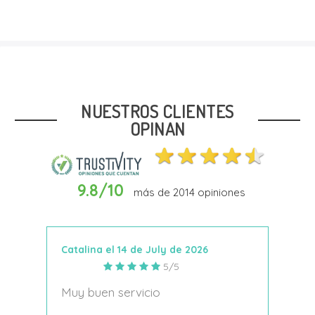
Talla
22
NUESTROS CLIENTES
OPINAN
9.8/10
más de
2014
opiniones
Añadir Al Carrito
Catalina el 14 de July de 2026
Anto
5/5
s
Muy buen servicio
Nace
decí