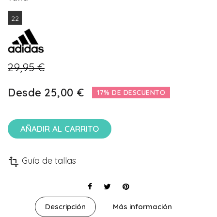
22
29,95 €
Desde
25,00 €
17% DE DESCUENTO
AÑADIR AL CARRITO
Guía de tallas
transform
Descripción
Más información