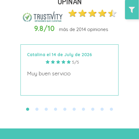
OPINAN
9.8/10
más de
2014
opiniones
Catalina el 14 de July de 2026
Anto
5/5
s
Muy buen servicio
Nace
decí