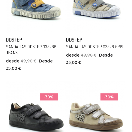
DDSTEP
DDSTEP
SANDALIAS DDSTEP O33-8B
SANDALIAS DDSTEP O33-8 GRIS
JEANS
desde
49,90 €
Desde
Talla
Talla
desde
49,90 €
Desde
35,00 €
25
31
32
31
34
35,00 €
Añadir Al Carrito
Añadir Al Carrito
-30%
-30%