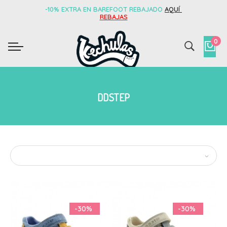
-10% EXTRA EN BAREFOOT REBAJADO
AQUÍ
REBAJAS
0
DDSTEP
-30%
-30%