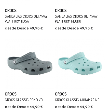
CROCS
CROCS
SANDALIAS CROCS GETAWAY
SANDALIAS CROCS GETAWAY
PLATFORM ROSA
PLATFORM NEGRO
Talla
Talla
desde
Desde 49,90 €
desde
Desde 49,90 €
36
37
38
38
39/40
41
Añadir Al Carrito
Añadir Al Carrito
CROCS
CROCS
CROCS CLASSIC POND VD
CROCS CLASSIC AQUAMARINE
desde
Desde 44,90 €
desde
Desde 44,90 €
Talla
Talla