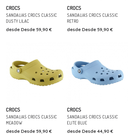
CROCS
CROCS
SANDALIAS CROCS CLASSIC
SANDALIAS CROCS CLASSIC
Talla
DUSTY LILAC
RETRO
Talla
36
38
39/40
41
42
43/44
desde
Desde 59,90 €
desde
Desde 59,90 €
39/40
45
Añadir Al Carrito
Añadir Al Carrito
CROCS
CROCS
SANDALIAS CROCS CLASSIC
SANDALIAS CROCS CLASSIC
Talla
MEADOW
ELITE BLUE
Talla
28
29
30
31/32
33/34
37
desde
Desde 59,90 €
desde
Desde 44,90 €