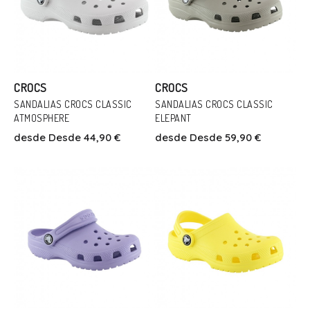
CROCS
CROCS
SANDALIAS CROCS CLASSIC
SANDALIAS CROCS CLASSIC
Talla
ATMOSPHERE
ELEPANT
Talla
36
37
38
39/40
41
42
desde
Desde 44,90 €
desde
Desde 59,90 €
36
39/40
43/44
Añadir Al Carrito
Añadir Al Carrito