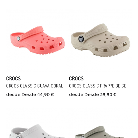
37
39/40
42
28
29
33/34
37
Añadir Al Carrito
Añadir Al Carrito
CROCS
CROCS
CROCS CLASSIC GUAVA CORAL
CROCS CLASSIC FRAPPE BEIGE
Talla
desde
Desde 44,90 €
desde
Desde 39,90 €
Talla
23
26
28
29
30
31/32
35/36
36
33/34
36
37
38
Añadir Al Carrito
Añadir Al Carrito