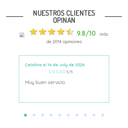
NUESTROS CLIENTES
OPINAN
9.8/10
más
de
2014
opiniones
Catalina el 14 de July de 2026
Anto
5/5
s
Muy buen servicio
Nace
decí