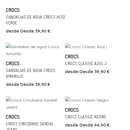
CROCS
SANDALIAS DE AGUA CROCS ACID
VERDE
Talla
desde
Desde 39,90 €
22
28
Talla
22
23
29
30
31/32
36
Añadir Al Carrito
CROCS
Talla
Añadir Al Carrito
37
38
CROCS
CROCS CLASSIC AZUL J
Añadir Al Carrito
22
27
SANDALIAS DE AGUA CROCS
desde
Desde 39,90 €
AMARILLO
desde
Desde 39,90 €
Talla
35/36
36
37
38
41
43/44
Añadir Al Carrito
CROCS
Talla
46
CROCS
CROCS CLASSIC NEGRO
Añadir Al Carrito
23
25
27
29
CROCS CROCBAND SANDAL
desde
Desde 44,90 €
JEANS