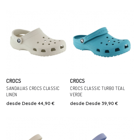
39/40
41
42
38
Añadir Al Carrito
Añadir Al Carrito
CROCS
CROCS
SANDALIAS CROCS CLASSIC
CROCS CLASSIC TURBO TEAL
LINEN
VERDE
Talla
Talla
desde
Desde 44,90 €
desde
Desde 39,90 €
36
37
25
27
33/34
36
37
Añadir Al Carrito
Añadir Al Carrito