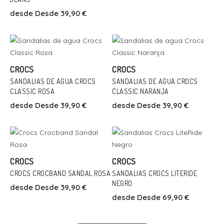
desde
Desde 39,90 €
Talla
Talla
CROCS
CROCS
Añadir Al Carrito
Añadir Al Carrito
24
25
27
29
33/34
36
22
29
30
33/34
SANDALIAS DE AGUA CROCS
SANDALIAS DE AGUA CROCS
CLASSIC ROSA
CLASSIC NARANJA
desde
Desde 39,90 €
desde
Desde 39,90 €
Talla
Talla
CROCS
CROCS
Añadir Al Carrito
Añadir Al Carrito
22
23
25
36
37
38
41
CROCS CROCBAND SANDAL ROSA
SANDALIAS CROCS LITERIDE
NEGRO
desde
Desde 39,90 €
desde
Desde 69,90 €