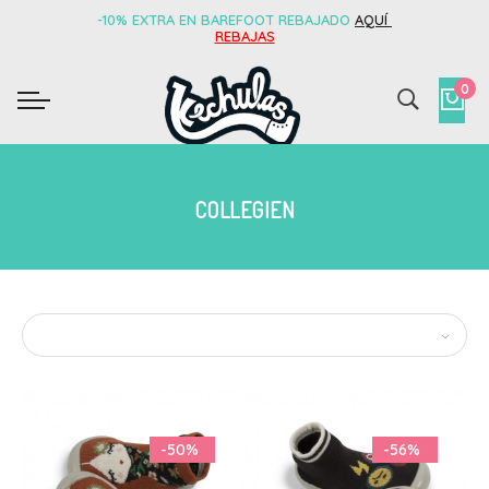
-10% EXTRA EN BAREFOOT REBAJADO
AQUÍ
REBAJAS
0
COLLEGIEN
-50%
-56%