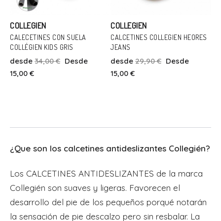
COLLEGIEN
COLLEGIEN
CALECETINES CON SUELA
CALCETINES COLLEGIEN HEORES
COLLÉGIEN KIDS GRIS
JEANS
Talla
Talla
desde
34,00 €
Desde
desde
29,90 €
Desde
18/19
22/23
18/19
15,00 €
15,00 €
Añadir Al Carrito
Añadir Al Carrito
¿Que son los calcetines antideslizantes Collegién?
Los CALCETINES ANTIDESLIZANTES de la marca
Collegién son suaves y ligeras. Favorecen el
desarrollo del pie de los pequeños porqué notarán
la sensación de pie descalzo pero sin resbalar. La