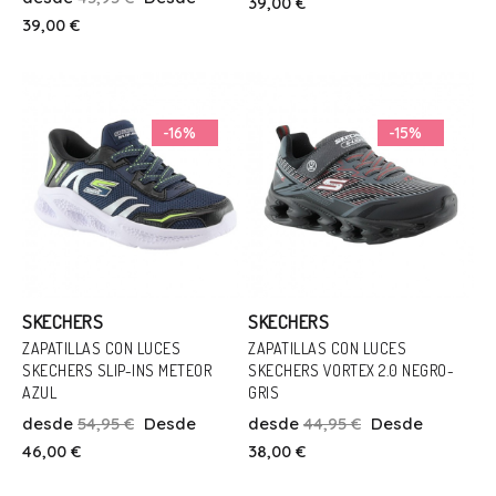
39,00 €
39,00 €
Añadir Al Carrito
Añadir Al Carrito
-16%
-15%
SKECHERS
SKECHERS
ZAPATILLAS CON LUCES
ZAPATILLAS CON LUCES
SKECHERS SLIP-INS METEOR
SKECHERS VORTEX 2.0 NEGRO-
Talla
Talla
AZUL
GRIS
29
30
32
34
27
28
30
32
desde
54,95 €
Desde
desde
44,95 €
Desde
46,00 €
38,00 €