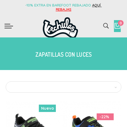
-10% EXTRA EN BAREFOOT REBAJADO
AQUÍ
REBAJAS
0
ZAPATILLAS CON LUCES
Nuevo
-22%