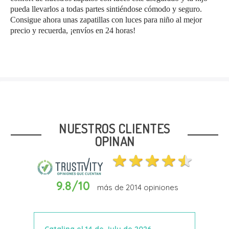
pueda llevarlos a todas partes sintiéndose cómodo y seguro.
Consigue ahora unas zapatillas con luces para niño al mejor
precio y recuerda, ¡envíos en 24 horas!
NUESTROS CLIENTES
OPINAN
9.8/10
más de
2014
opiniones
Catalina el 14 de July de 2026
Anto