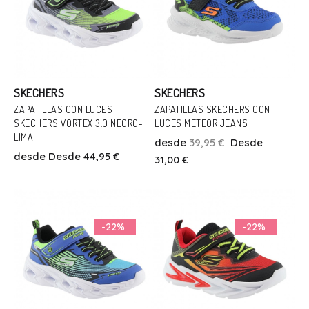
SKECHERS
SKECHERS
ZAPATILLAS CON LUCES
ZAPATILLAS SKECHERS CON
Talla
SKECHERS VORTEX 3.0 NEGRO-
LUCES METEOR JEANS
Talla
LIMA
27
28
29
30
31
32
desde
39,95 €
Desde
22
23
24
desde
Desde 44,95 €
31,00 €
33
34
35
Añadir Al Carrito
Añadir Al Carrito
-22%
-22%