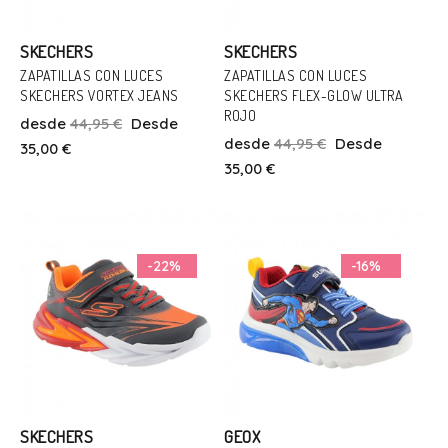
SKECHERS
SKECHERS
ZAPATILLAS CON LUCES
ZAPATILLAS CON LUCES
Talla
SKECHERS VORTEX JEANS
SKECHERS FLEX-GLOW ULTRA
Talla
ROJO
27
31
32
33
34
35
desde
44,95 €
Desde
22
23
24
desde
44,95 €
Desde
35,00 €
37
35,00 €
Añadir Al Carrito
Añadir Al Carrito
-22%
-16%
SKECHERS
GEOX