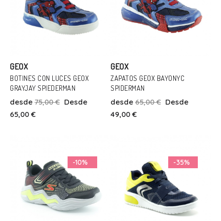
GEOX
GEOX
BOTINES CON LUCES GEOX
ZAPATOS GEOX BAYONYC
GRAYJAY SPIEDERMAN
SPIDERMAN
Talla
Talla
desde
75,00 €
Desde
desde
65,00 €
Desde
33
34
31
35
36
65,00 €
49,00 €
Añadir Al Carrito
Añadir Al Carrito
-10%
-35%