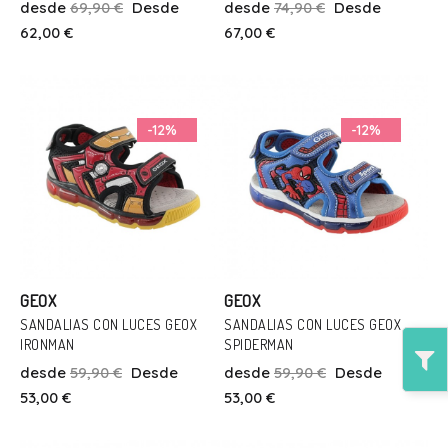
desde
69,90 €
Desde
desde
74,90 €
Desde
31
33
31
32
33
34
62,00 €
67,00 €
Añadir Al Carrito
Añadir Al Carrito
-12%
-12%
GEOX
GEOX
SANDALIAS CON LUCES GEOX
SANDALIAS CON LUCES GEOX
IRONMAN
SPIDERMAN
Talla
Talla
desde
59,90 €
Desde
desde
59,90 €
Desde
28
31
33
32
33
53,00 €
53,00 €