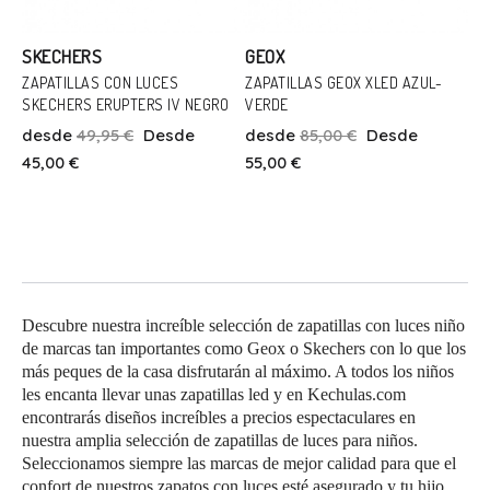
SKECHERS
GEOX
ZAPATILLAS CON LUCES
ZAPATILLAS GEOX XLED AZUL-
SKECHERS ERUPTERS IV NEGRO
VERDE
Talla
Talla
desde
49,95 €
Desde
desde
85,00 €
Desde
31
32
34
37
45,00 €
55,00 €
Añadir Al Carrito
Añadir Al Carrito
Descubre nuestra increíble selección de zapatillas con luces niño
de marcas tan importantes como Geox o Skechers con lo que los
más peques de la casa disfrutarán al máximo. A todos los niños
les encanta llevar unas zapatillas led y en Kechulas.com
encontrarás diseños increíbles a precios espectaculares en
nuestra amplia selección de zapatillas de luces para niños.
Seleccionamos siempre las marcas de mejor calidad para que el
confort de nuestros zapatos con luces esté asegurado y tu hijo