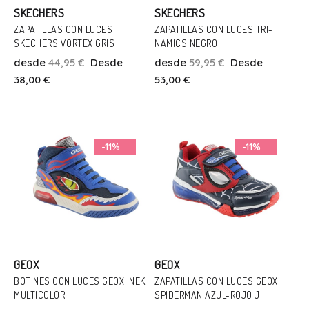
SKECHERS
SKECHERS
ZAPATILLAS CON LUCES
ZAPATILLAS CON LUCES TRI-
SKECHERS VORTEX GRIS
NAMICS NEGRO
Talla
Talla
desde
44,95 €
Desde
desde
59,95 €
Desde
31
32
38,00 €
53,00 €
Añadir Al Carrito
Añadir Al Carrito
-11%
-11%
GEOX
GEOX
BOTINES CON LUCES GEOX INEK
ZAPATILLAS CON LUCES GEOX
MULTICOLOR
SPIDERMAN AZUL-ROJO J
Talla
Talla