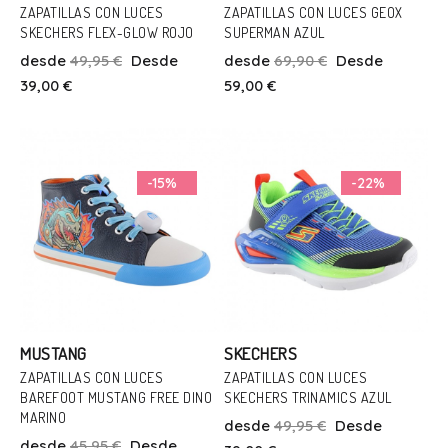
ZAPATILLAS CON LUCES
ZAPATILLAS CON LUCES GEOX
SKECHERS FLEX-GLOW ROJO
SUPERMAN AZUL
Talla
Talla
desde
49,95 €
Desde
desde
69,90 €
Desde
27
30
29
30
32
39,00 €
59,00 €
Añadir Al Carrito
Añadir Al Carrito
-15%
-22%
MUSTANG
SKECHERS
ZAPATILLAS CON LUCES
ZAPATILLAS CON LUCES
BAREFOOT MUSTANG FREE DINO
SKECHERS TRINAMICS AZUL
Talla
Talla
MARINO
desde
49,95 €
Desde
23
28
30
31
33
desde
45,95 €
Desde