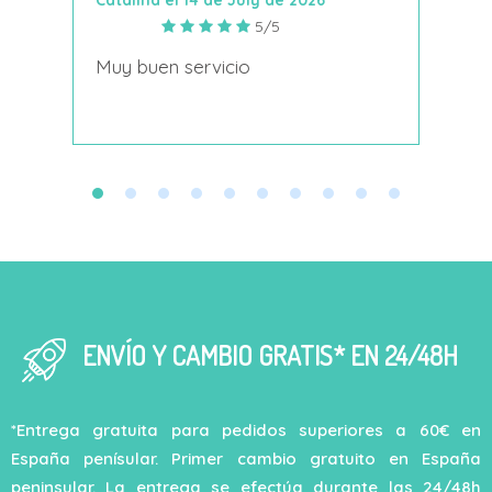
5/5
s
Muy buen servicio
Nace
decí
ENVÍO Y CAMBIO GRATIS* EN 24/48H
*Entrega gratuita para pedidos superiores a 60€ en
España penísular. Primer cambio gratuito en España
peninsular. La entrega se efectúa durante las 24/48h