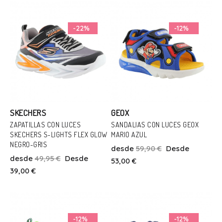
Añadir Al Carrito
Añadir Al Carrito
-22%
-12%
SKECHERS
GEOX
ZAPATILLAS CON LUCES
SANDALIAS CON LUCES GEOX
SKECHERS S-LIGHTS FLEX GLOW
MARIO AZUL
Talla
Talla
NEGRO-GRIS
desde
59,90 €
Desde
27
30
28
32
desde
49,95 €
Desde
53,00 €
39,00 €
Añadir Al Carrito
Añadir Al Carrito
-12%
-12%