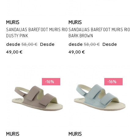
MURIS
MURIS
SANDALIAS BAREFOOT MURIS RIO
SANDALIAS BAREFOOT MURIS RIO
Talla
DUSTY PINK
BARK BROWN
Talla
21
24
25
27
28
29
desde
58,00 €
Desde
desde
58,00 €
Desde
24
25
31
32
34
35
49,00 €
49,00 €
30
31
32
33
Añadir Al Carrito
Añadir Al Carrito
-16%
-16%
MURIS
MURIS