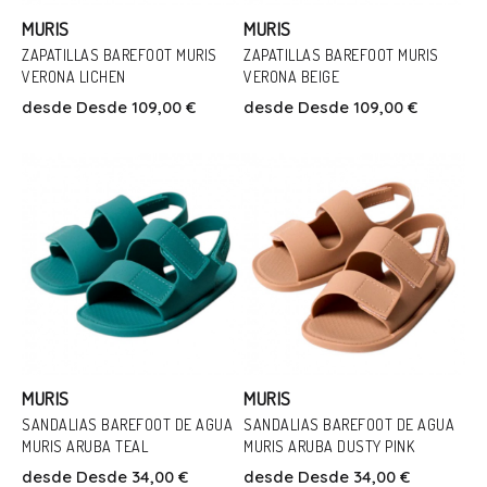
MURIS
MURIS
ZAPATILLAS BAREFOOT MURIS
ZAPATILLAS BAREFOOT MURIS
VERONA LICHEN
VERONA BEIGE
Talla
Talla
desde
Desde 109,00 €
desde
Desde 109,00 €
37
38
39
40
41
36
37
38
Añadir Al Carrito
Añadir Al Carrito
MURIS
MURIS
SANDALIAS BAREFOOT DE AGUA
SANDALIAS BAREFOOT DE AGUA
Talla
Talla
MURIS ARUBA TEAL
MURIS ARUBA DUSTY PINK
24
25
26
27
28
30
24
25
27
28
29
30
desde
Desde 34,00 €
desde
Desde 34,00 €