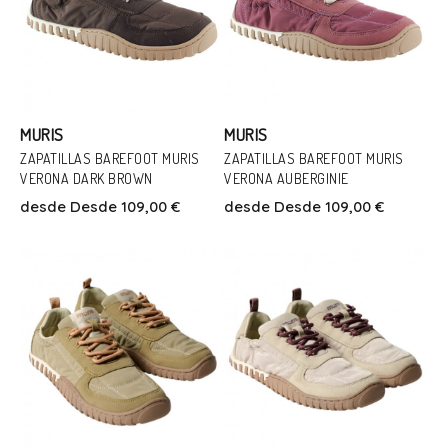
MURIS
MURIS
ZAPATILLAS BAREFOOT MURIS
ZAPATILLAS BAREFOOT MURIS
VERONA DARK BROWN
VERONA AUBERGINIE
Talla
Talla
desde
Desde 109,00 €
desde
Desde 109,00 €
37
38
39
40
41
36
37
38
39
40
41
Añadir Al Carrito
Añadir Al Carrito