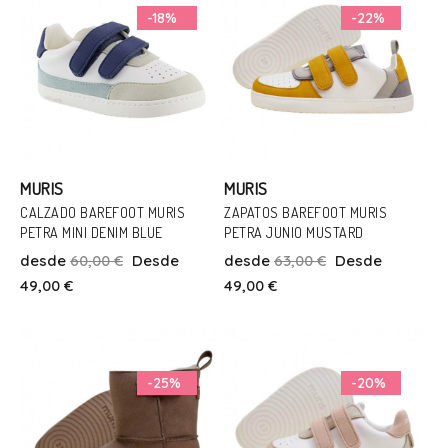
-18%
-22%
MURIS
MURIS
CALZADO BAREFOOT MURIS
ZAPATOS BAREFOOT MURIS
PETRA MINI DENIM BLUE
PETRA JUNIO MUSTARD
Talla
Talla
desde
60,00 €
Desde
desde
63,00 €
Desde
24
25
30
31
34
35
49,00 €
49,00 €
Añadir Al Carrito
Añadir Al Carrito
-25%
-20%