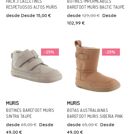
PACK 3 CALCETINES
BOTINES IMPERMEABLES
RESPETUOSOS ALTOS MURIS
BAREFOOT MURIS BALTIC TAUPE
Talla
Talla
desde
Desde 15,00 €
desde
129,00 €
Desde
20/21/22/23
24/25/26/27
37
102,99 €
Añadir Al Carrito
Añadir Al Carrito
-25%
-25%
MURIS
MURIS
BOTINES BAREFOOT MURIS
BOTAS AUSTRALIANAS
Talla
SINTRA TAUPE
BAREFOOT MURIS SIBERIA PINK
Talla
21
22
23
24
25
26
desde
65,00 €
Desde
desde
65,00 €
Desde
22
23
24
25
26
49,00 €
49,00 €
27