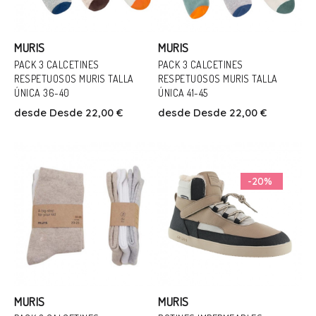
MURIS
MURIS
PACK 3 CALCETINES
PACK 3 CALCETINES
RESPETUOSOS MURIS TALLA
RESPETUOSOS MURIS TALLA
Talla
Talla
ÚNICA 36-40
ÚNICA 41-45
00
00
desde
Desde 22,00 €
desde
Desde 22,00 €
Añadir Al Carrito
Añadir Al Carrito
-20%
MURIS
MURIS