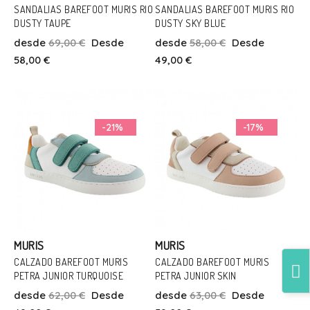
SANDALIAS BAREFOOT MURIS RIO
SANDALIAS BAREFOOT MURIS RIO
DUSTY TAUPE
DUSTY SKY BLUE
Talla
Talla
desde
69,00 €
Desde
desde
58,00 €
Desde
41
22
23
30
34
58,00 €
49,00 €
Añadir Al Carrito
Añadir Al Carrito
-21%
-17%
MURIS
MURIS
CALZADO BAREFOOT MURIS
CALZADO BAREFOOT MURIS
PETRA JUNIOR TURQUOISE
PETRA JUNIOR SKIN
Talla
Talla
desde
62,00 €
Desde
desde
63,00 €
Desde
33
29
30
32
33
34