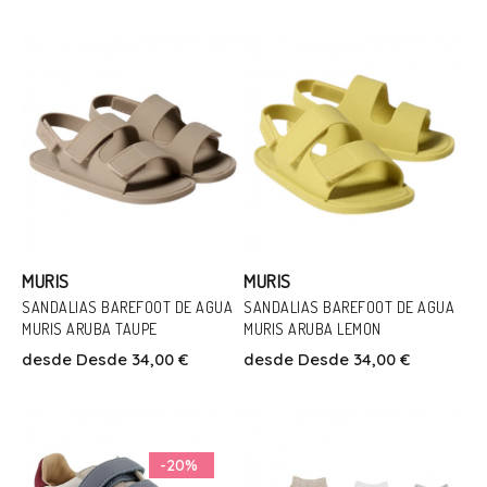
31
31
32
Añadir Al Carrito
Añadir Al Carrito
MURIS
MURIS
SANDALIAS BAREFOOT DE AGUA
SANDALIAS BAREFOOT DE AGUA
Talla
Talla
MURIS ARUBA TAUPE
MURIS ARUBA LEMON
24
25
26
27
28
30
24
25
26
27
28
29
desde
Desde 34,00 €
desde
Desde 34,00 €
31
32
30
31
32
Añadir Al Carrito
Añadir Al Carrito
-20%