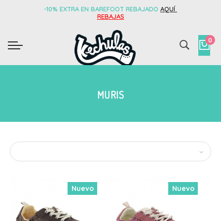
-10% EXTRA EN BAREFOOT REBAJADO
AQUÍ
REBAJAS
0
MURIS
Nuevo
Nuevo