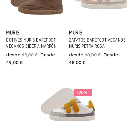
MURIS
MURIS
BOTINES MURIS BAREFOOT
ZAPATOS BAREFOOT VEGANOS
Talla
VEGANOS SIBERIA MARRÓN
MURIS PETRA ROSA
Talla
22
24
25
26
27
28
desde
65,00 €
Desde
desde
60,00 €
Desde
20
49,00 €
48,00 €
30
31
32
35
36
37
Añadir Al Carrito
Añadir Al Carrito
-20%