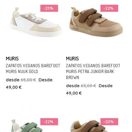
-25%
-22%
MURIS
MURIS
ZAPATOS VEGANOS BAREFOOT
ZAPATOS VEGANOS BAREFOOT
MURIS NUUK GOLD
MURIS PETRA JUNIOR BARK
Talla
Talla
BROWN
desde
65,00 €
Desde
30
33
35
31
33
34
35
desde
63,00 €
Desde
49,00 €
49,00 €
Añadir Al Carrito
Añadir Al Carrito
-22%
-20%