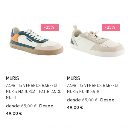
Añadir Al Carrito
Añadir Al Carrito
-25%
-25%
MURIS
MURIS
ZAPATOS VEGANOS BAREFOOT
ZAPATOS VEGANOS BAREFOOT
MURIS MAJORCA TEAL BLANCO-
MURIS NUUK SAGE
Talla
Talla
MULTI
desde
65,00 €
Desde
32
34
35
31
33
34
35
desde
65,00 €
Desde
49,00 €
49,00 €
Añadir Al Carrito
Añadir Al Carrito