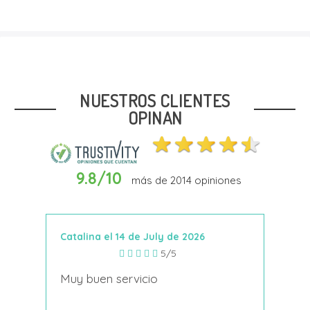
NUESTROS CLIENTES
OPINAN
9.8/10
más de
2014
opiniones
Catalina el 14 de July de 2026
Anto
5/5
s
Muy buen servicio
Nace
decí