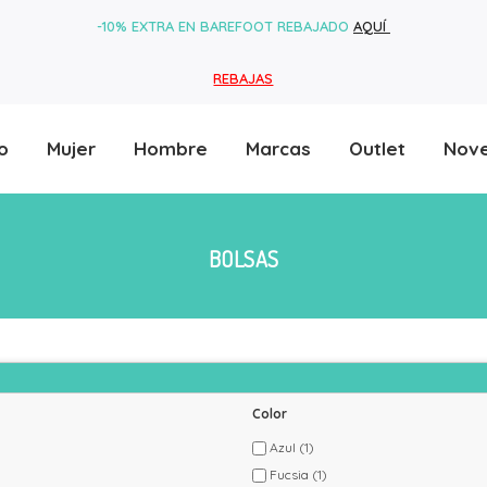
-10% EXTRA EN BAREFOOT REBAJADO
AQUÍ
REBAJAS
o
Mujer
Hombre
Marcas
Outlet
Nov
BOLSAS
Color
Azul
(1)
Fucsia
(1)