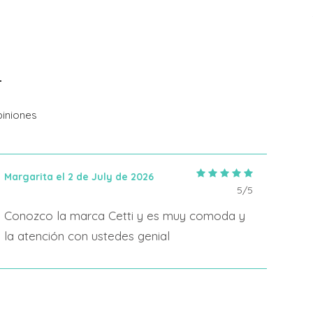
iniones
Margarita el 2 de July de 2026
IRIA
5/5
Conozco la marca Cetti y es muy comoda y
En 2
la atención con ustedes genial
algo
form