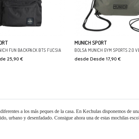
ORT
MUNICH SPORT
NICH FUN BACKPACK BTS FUCSIA
BOLSA MUNICH GYM SPORTS 2.0 V
de 25,90 €
desde
Desde 17,90 €
Talla
Talla
00
00
 indiferentes a los más peques de la casa. En Kechulas disponemos de u
ido, urbano y desenfadado. Consigue ahora una de estas mochilas escola
Añadir Al Carrito
Añadir Al Carrito