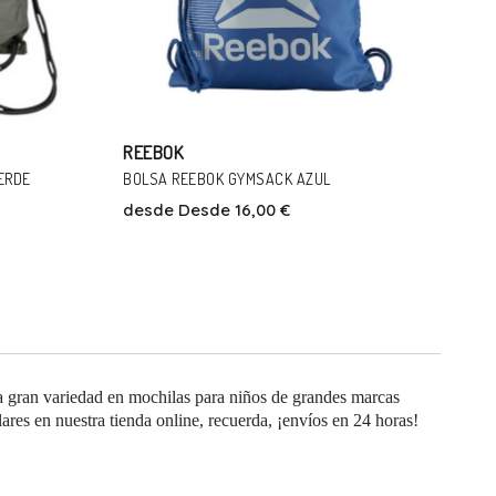
REEBOK
ERDE
BOLSA REEBOK GYMSACK AZUL
desde
Desde 16,00 €
Talla
00
na gran variedad en mochilas para niños de grandes marcas
res en nuestra tienda online, recuerda, ¡envíos en 24 horas!
Añadir Al Carrito