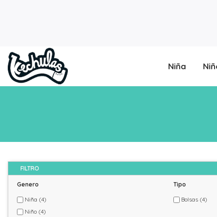
Niña
Niñ
FILTRO
Genero
Tipo
Niña
(4)
Bolsas
(4)
Niño
(4)