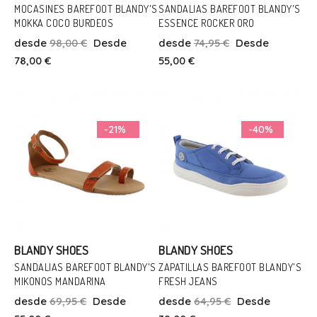
MOCASINES BAREFOOT BLANDY'S
SANDALIAS BAREFOOT BLANDY'S
MOKKA COCO BURDEOS
ESSENCE ROCKER ORO
Talla
Talla
desde
98,00 €
Desde
desde
74,95 €
Desde
37
38
39
41
36
38
39
40
41
78,00 €
55,00 €
Añadir Al Carrito
Añadir Al Carrito
-21%
-40%
BLANDY SHOES
BLANDY SHOES
SANDALIAS BAREFOOT BLANDY'S
ZAPATILLAS BAREFOOT BLANDY'S
MIKONOS MANDARINA
FRESH JEANS
Talla
Talla
desde
69,95 €
Desde
desde
64,95 €
Desde
36
40
41
39
40
41