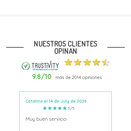
NUESTROS CLIENTES
OPINAN
9.8/10
más de
2014
opiniones
Catalina el 14 de July de 2026
Anto
5/5
s
Muy buen servicio
Nace
decí