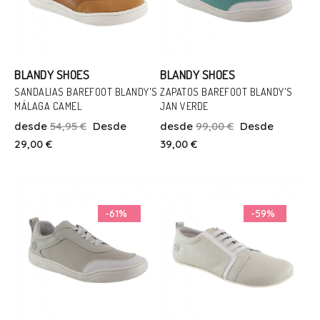
BLANDY SHOES
BLANDY SHOES
SANDALIAS BAREFOOT BLANDY'S
ZAPATOS BAREFOOT BLANDY'S
MÁLAGA CAMEL
JAN VERDE
Talla
Talla
desde
54,95 €
Desde
desde
99,00 €
Desde
21
26
36
38
29,00 €
39,00 €
Añadir Al Carrito
Añadir Al Carrito
-61%
-59%