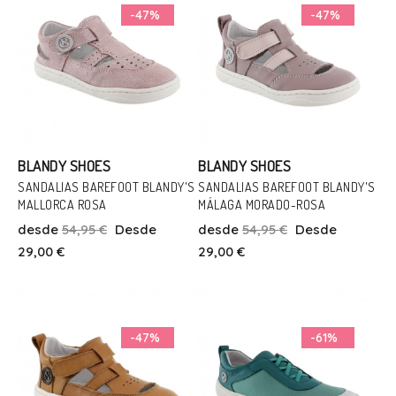
-47%
-47%
BLANDY SHOES
BLANDY SHOES
SANDALIAS BAREFOOT BLANDY'S
SANDALIAS BAREFOOT BLANDY'S
MALLORCA ROSA
MÁLAGA MORADO-ROSA
Talla
Talla
desde
54,95 €
Desde
desde
54,95 €
Desde
21
22
24
25
26
21
22
25
29,00 €
29,00 €
Añadir Al Carrito
Añadir Al Carrito
-47%
-61%