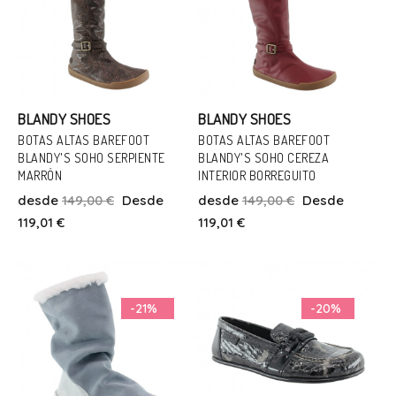
BLANDY SHOES
BLANDY SHOES
BOTAS ALTAS BAREFOOT
BOTAS ALTAS BAREFOOT
BLANDY'S SOHO SERPIENTE
BLANDY'S SOHO CEREZA
Talla
Talla
MARRÓN
INTERIOR BORREGUITO
37
38
39
40
41
42
38
desde
149,00 €
Desde
desde
149,00 €
Desde
119,01 €
119,01 €
Añadir Al Carrito
Añadir Al Carrito
-21%
-20%