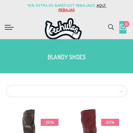
-10% EXTRA EN BAREFOOT REBAJADO
AQUÍ
REBAJAS
0
BLANDY SHOES
-20%
-20%