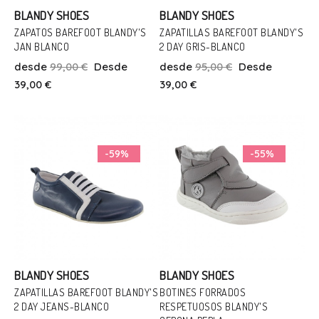
BLANDY SHOES
BLANDY SHOES
ZAPATOS BAREFOOT BLANDY'S
ZAPATILLAS BAREFOOT BLANDY'S
JAN BLANCO
2 DAY GRIS-BLANCO
Talla
Talla
desde
99,00 €
Desde
desde
95,00 €
Desde
36
36
37
39,00 €
39,00 €
Añadir Al Carrito
Añadir Al Carrito
-59%
-55%
BLANDY SHOES
BLANDY SHOES
ZAPATILLAS BAREFOOT BLANDY'S
BOTINES FORRADOS
2 DAY JEANS-BLANCO
RESPETUOSOS BLANDY'S
Talla
Talla