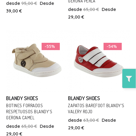
GERONA PERLA
desde
95,00 €
Desde
36
37
21
desde
65,00 €
Desde
39,00 €
29,00 €
Añadir Al Carrito
Añadir Al Carrito
-55%
-54%
BLANDY SHOES
BLANDY SHOES
BOTINES FORRADOS
ZAPATOS BAREFOOT BLANDY'S
RESPETUOSOS BLANDY'S
VALERY ROJO
Talla
Talla
GERONA CAMEL
desde
63,00 €
Desde
21
21
22
desde
65,00 €
Desde
29,00 €
29,00 €