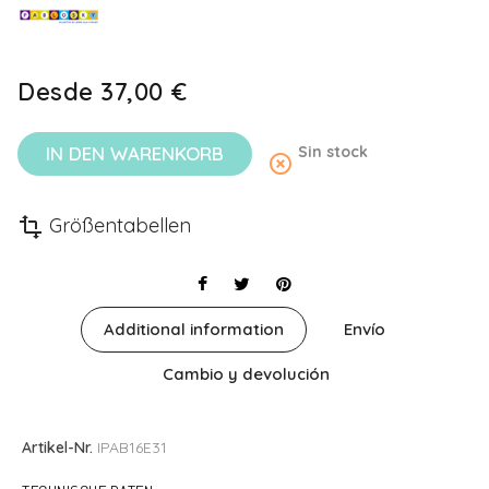
Desde
37,00 €
IN DEN WARENKORB
Sin stock
highlight_off
Größentabellen
transform
Additional information
Envío
Cambio y devolución
Artikel-Nr.
IPAB16E31