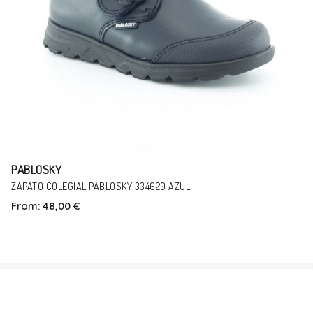
PABLOSKY
ZAPATO COLEGIAL PABLOSKY 334620 AZUL
From:
48,00 €
Talla
27
28
35
36