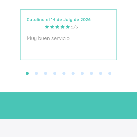
In Den Warenkorb
Catalina el 14 de July de 2026
Anto
5/5
s
Muy buen servicio
Nace
decí