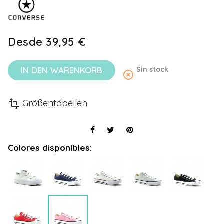
Desde
39,95 €
IN DEN WARENKORB
Sin stock
highlight_off
Größentabellen
transform
Colores disponibles: