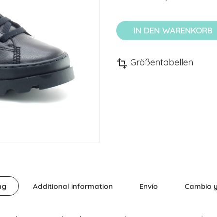
IN DEN WARENKORB
Größentabellen
transform
ng
Additional information
Envío
Cambio y