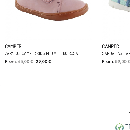
CAMPER
CAMPER
SANDALIAS CAMPER TWINS MULTI VERDE
SANDALIAS N
From:
59,00 €
53,00 €
From:
59,0
Talla
27
28
In Den Warenkorb