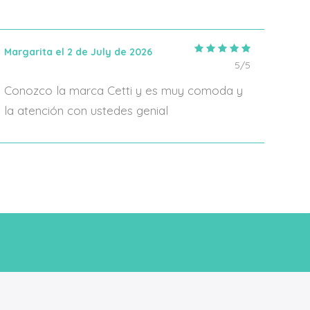
Margarita el 2 de July de 2026
IRIA
5/5
Conozco la marca Cetti y es muy comoda y
En 2
la atención con ustedes genial
algo
form