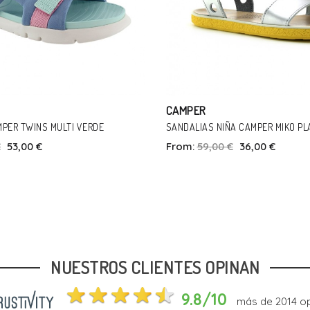
CAMPER
IÑA CAMPER MIKO PLATA-AMARILLO
BOTINES CAMPER TOURING VER
0 €
36,00 €
From:
75,00 €
54,00 €
Talla
Talla
28
30
31
32
3
NUESTROS CLIENTES OPINAN
In Den Warenkorb
In Den Warenk
9.8/10
más de
2014
op