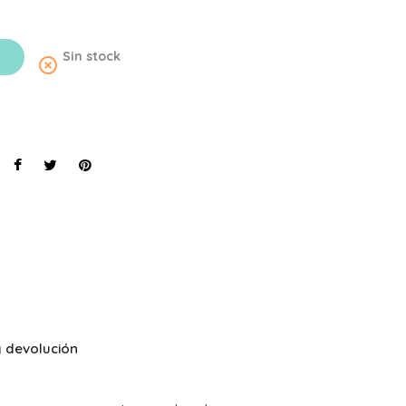
Sin stock
highlight_off
 devolución