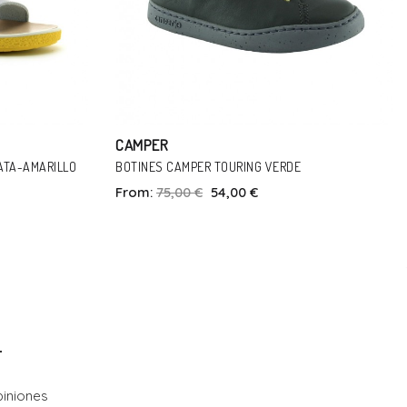
CAMPER
DE
SANDALIAS CAMPER OUS ROSA
From:
55,00 €
44,00 €
Talla
3
34
26
29
30
33
34
37
orb
In Den Warenkorb
iniones