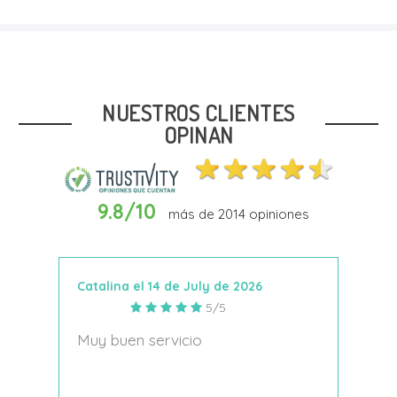
Talla
20
21.5
22.5
NUESTROS CLIENTES
OPINAN
9.8/10
más de
2014
opiniones
In Den Warenkorb
Catalina el 14 de July de 2026
Anto
5/5
s
Muy buen servicio
Nace
decí