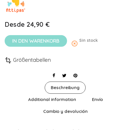
Desde
24,90 €
IN DEN WARENKORB
Sin stock
highlight_off
Größentabellen
transform
Beschreibung
Additional information
Envío
Cambio y devolución