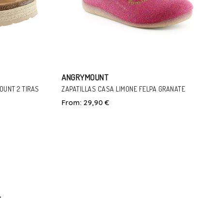
ANGRYMOUNT
GRANATE
SANDALIAS CERRADAS TIZZIANA 1830 CUERO
From:
69,95 €
59,00 €
Talla
40
41
b
In Den Warenkorb