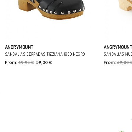
ANGRYMOUNT
OUTLET
SANDALIAS MUJER ANGRYMOUNT 07307 CUERO
CHANCLAS DE D
CUERO
From:
69,00 €
55,00 €
From:
46,00 
Talla
37
35
In Den Warenkorb