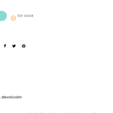
Sin stock
highlight_off
 devolución