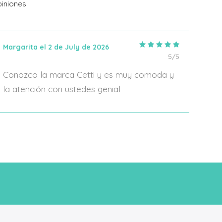
iniones
Margarita el 2 de July de 2026
IRIA
5/5
Conozco la marca Cetti y es muy comoda y
En 2
la atención con ustedes genial
algo
form