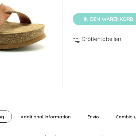
IN DEN WARENKORB
Größentabellen
transform
ng
Additional information
Envío
Cambio y