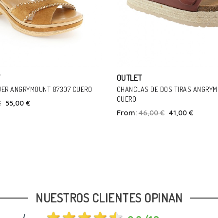
ANGRYMOUNT
OS TIRAS ANGRYMOUNT 2 TIRAS
ZAPATILLAS CASA LIMONE FELPA 
From:
29,90 €
€
41,00 €
Talla
Talla
36
37
38
39
40
36
41
NUESTROS CLIENTES OPINAN
In Den Warenkorb
In Den Warenkor