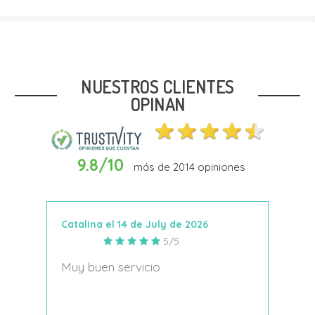
Talla
38
41
NUESTROS CLIENTES
OPINAN
9.8/10
más de
2014
opiniones
Añadir Al Carrito
Catalina el 14 de July de 2026
Anto
5/5
s
Muy buen servicio
Nace
decí