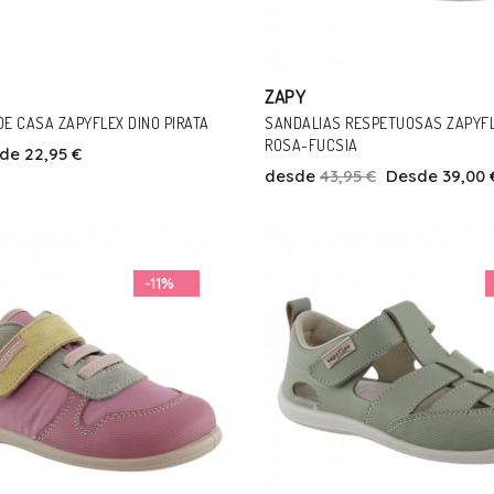
ZAPY
DE CASA ZAPYFLEX DINO PIRATA
SANDALIAS RESPETUOSAS ZAPYFL
ROSA-FUCSIA
de 22,95 €
desde
43,95 €
Desde 39,00 
Talla
Talla
4
25
26
28
31
32
21
22
23
24
-11%
Añadir Al Carrito
Añadir Al Carrito