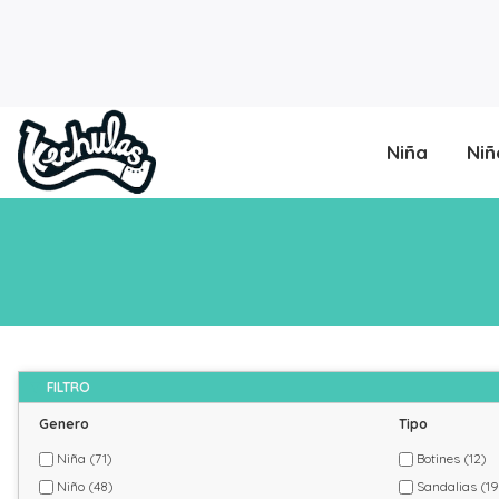
Niña
Niñ
FILTRO
Genero
Tipo
Niña
(71)
Botines
(12)
Niño
(48)
Sandalias
(19