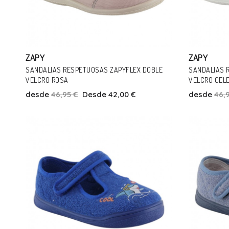
ZAPY
ZAPY
SANDALIAS RESPETUOSAS ZAPYFLEX DOBLE
SANDALIAS 
VELCRO ROSA
VELCRO CEL
desde
46,95 €
Desde 42,00 €
desde
46,
Talla
20
21
22
23
24
25
26
27
28
21
2
29
Añadir Al Carrito