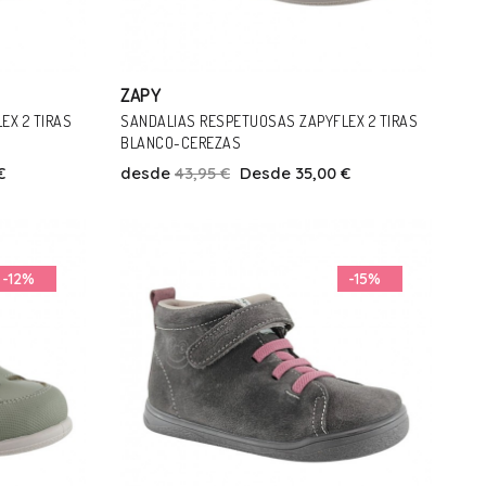
ZAPY
EX 2 TIRAS
SANDALIAS RESPETUOSAS ZAPYFLEX 2 TIRAS
BLANCO-CEREZAS
€
desde
43,95 €
Desde 35,00 €
Talla
22
23
24
-12%
-15%
Añadir Al Carrito