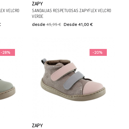
ZAPY
LEX VELCRO
SANDALIAS RESPETUOSAS ZAPYFLEX VELCRO
VERDE
€
desde
45,95 €
Desde 41,00 €
Talla
27
29
-28%
-20%
Añadir Al Carrito
ZAPY