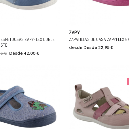
ZAPY
RESPETUOSAS ZAPYFLEX DOBLE
ZAPATILLAS DE CASA ZAPYFLEX G
ESTE
desde
Desde 22,95 €
95 €
Desde 42,00 €
Talla
Talla
2
23
24
25
26
27
29
24
25
26
28
29
Añadir Al Carrito
Añadir Al Carrito