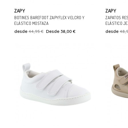
ZAPY
ZAPY
BOTINES BAREFOOT ZAPYFLEX VELCRO Y
ZAPATOS RE
ELÁSTICO MOSTAZA
ELÁSTICO J
desde
44,95 €
Desde 38,00 €
desde
48,
Talla
25
26
28
29
30
32
Añadir Al Carrito