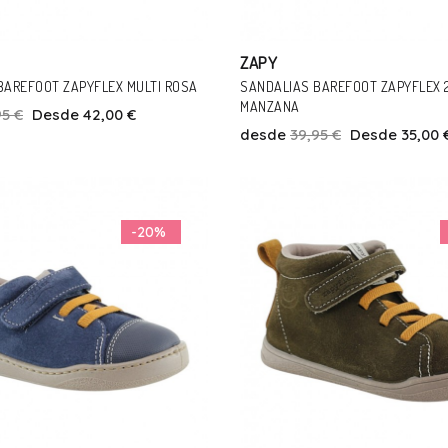
ZAPY
BAREFOOT ZAPYFLEX MULTI ROSA
SANDALIAS BAREFOOT ZAPYFLEX 2
MANZANA
95 €
Desde 42,00 €
desde
39,95 €
Desde 35,00 
Talla
Talla
3
24
25
26
27
28
24
25
-20%
Añadir Al Carrito
Añadir Al Carrito