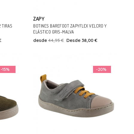
ZAPY
 TIRAS
BOTINES BAREFOOT ZAPYFLEX VELCRO Y
ELÁSTICO GRIS-MALVA
€
desde
44,95 €
Desde 38,00 €
Talla
22
24
25
26
27
28
30
-15%
-20%
Añadir Al Carrito