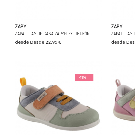
ZAPY
ZAPY
ZAPATILLAS DE CASA ZAPYFLEX TIBURÓN
ZAPATILLAS 
desde
Desde 22,95 €
desde
Des
Talla
24
25
26
27
28
31
32
2
-11%
Añadir Al Carrito