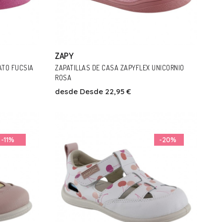
ZAPY
ATO FUCSIA
ZAPATILLAS DE CASA ZAPYFLEX UNICORNIO
ROSA
desde
Desde 22,95 €
Talla
31
32
23
24
25
26
27
32
-11%
-20%
Añadir Al Carrito