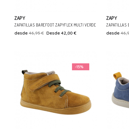
ZAPY
ZAPY
ZAPATILLAS BAREFOOT ZAPYFLEX MULTI VERDE
ZAPATILLAS 
desde
46,95 €
Desde 42,00 €
desde
46,
Talla
22
25
28
2
-15%
Añadir Al Carrito