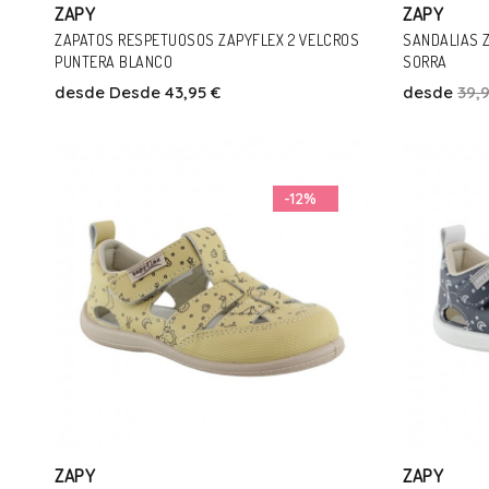
ZAPY
ZAPY
ZAPATOS RESPETUOSOS ZAPYFLEX 2 VELCROS
SANDALIAS 
PUNTERA BLANCO
SORRA
desde
Desde 43,95 €
desde
39,
Talla
25
26
27
28
29
30
31
32
33
34
-12%
Añadir Al Carrito
ZAPY
ZAPY