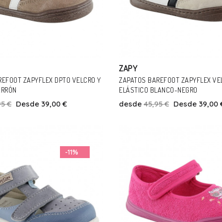
ZAPY
REFOOT ZAPYFLEX DPTO VELCRO Y
ZAPATOS BAREFOOT ZAPYFLEX VE
ARRÓN
ELÁSTICO BLANCO-NEGRO
95 €
Desde 39,00 €
desde
45,95 €
Desde 39,00 
Talla
Talla
30
32
23
28
29
-11%
Añadir Al Carrito
Añadir Al Carrito