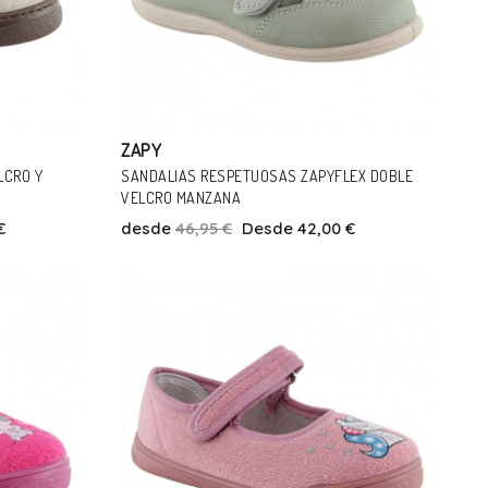
ZAPY
LCRO Y
SANDALIAS RESPETUOSAS ZAPYFLEX DOBLE
VELCRO MANZANA
€
desde
46,95 €
Desde 42,00 €
Talla
23
24
25
26
27
28
29
Añadir Al Carrito