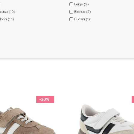
)
Beige
(2)
 casa
(10)
Blanco
(5)
 lona
(15)
Fucsia
(1)
s
(17)
Granate
(1)
Gris
(12)
Jeans
(11)
Marrón
(3)
Multicolor
(2)
Oro
(1)
Rojo
(1)
Rosa
(11)
Verde
(10)
-20%