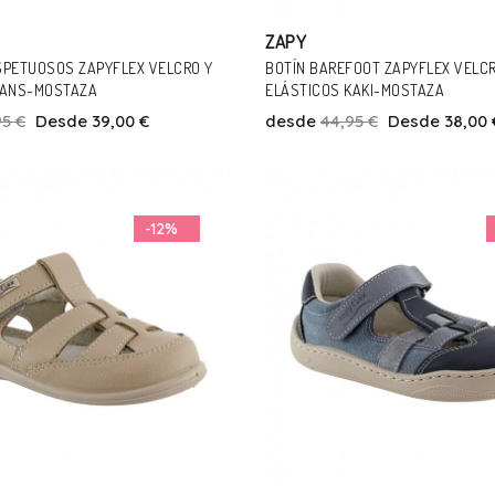
ZAPY
SPETUOSOS ZAPYFLEX VELCRO Y
BOTÍN BAREFOOT ZAPYFLEX VELCR
EANS-MOSTAZA
ELÁSTICOS KAKI-MOSTAZA
95 €
Desde 39,00 €
desde
44,95 €
Desde 38,00 
Talla
Talla
26
28
30
32
26
28
-12%
Añadir Al Carrito
Añadir Al Carrito