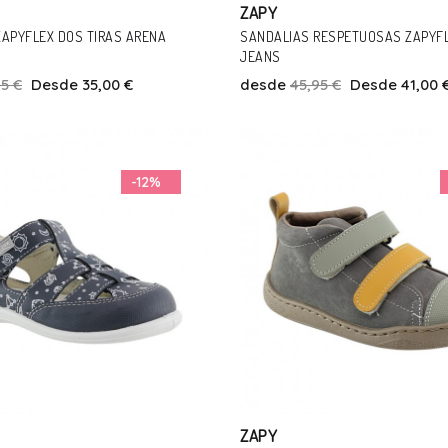
ZAPY
ZAPYFLEX DOS TIRAS ARENA
SANDALIAS RESPETUOSAS ZAPYF
JEANS
95 €
Desde 35,00 €
desde
45,95 €
Desde 41,00 
Talla
Talla
19
24
26
27
26
27
29
-12%
Añadir Al Carrito
Añadir Al Carrito
ZAPY