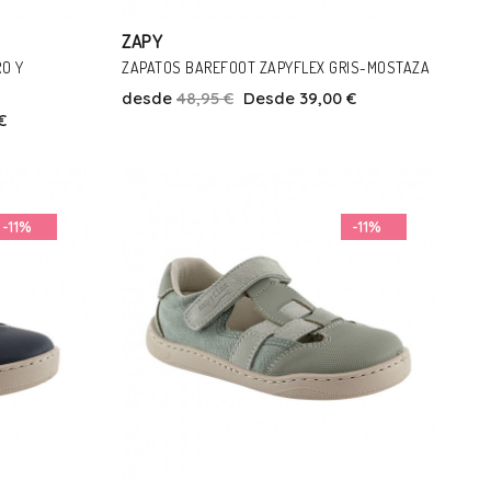
ZAPY
O Y
ZAPATOS BAREFOOT ZAPYFLEX GRIS-MOSTAZA
desde
48,95 €
Desde 39,00 €
€
Talla
30
33
-11%
-11%
Añadir Al Carrito