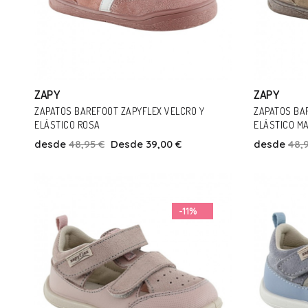
ZAPY
ZAPY
ZAPATOS BAREFOOT ZAPYFLEX VELCRO Y
ZAPATOS BA
ELÁSTICO ROSA
ELÁSTICO M
desde
48,95 €
Desde 39,00 €
desde
48,
Talla
23
25
27
31
32
-11%
Añadir Al Carrito