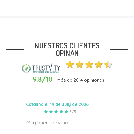
Talla
33
NUESTROS CLIENTES
OPINAN
9.8/10
más de
2014
opiniones
In Den Warenkorb
Catalina el 14 de July de 2026
Anto
5/5
s
Muy buen servicio
Nace
decí