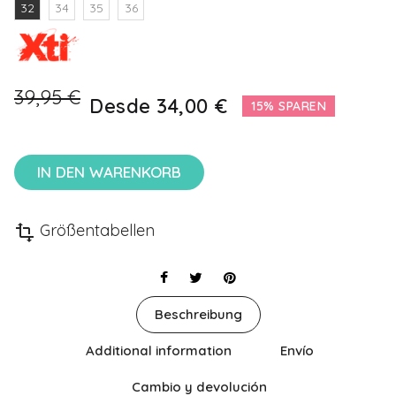
32
34
35
36
39,95 €
Desde
34,00 €
15% SPAREN
IN DEN WARENKORB
Größentabellen
transform
Beschreibung
Additional information
Envío
Cambio y devolución