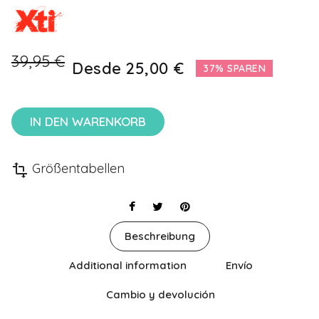
39,95 €
Desde
25,00 €
37% SPAREN
IN DEN WARENKORB
Größentabellen
transform
Beschreibung
Additional information
Envío
Cambio y devolución