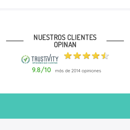
Talla
24
25
26
27
28
NUESTROS CLIENTES
OPINAN
9.8/10
más de
2014
opiniones
In Den Warenkorb