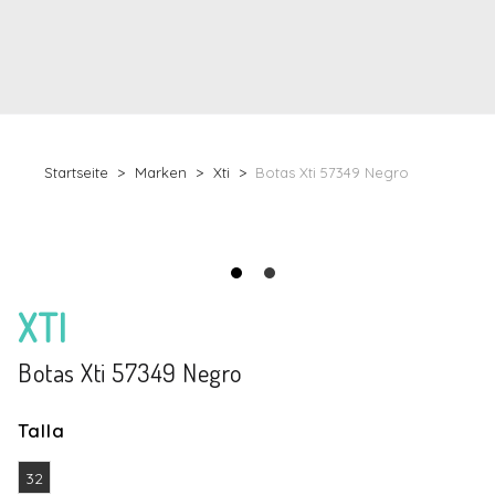
Startseite
Marken
Xti
Botas Xti 57349 Negro
XTI
Botas Xti 57349 Negro
Talla
32