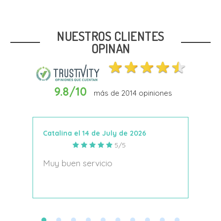
Talla
38
NUESTROS CLIENTES
OPINAN
9.8/10
más de
2014
opiniones
In Den Warenkorb
Catalina el 14 de July de 2026
Anto
5/5
s
Muy buen servicio
Nace
decí