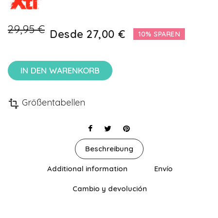
29,95 €
Desde
27,00 €
10% SPAREN
IN DEN WARENKORB
Größentabellen
transform
Beschreibung
Additional information
Envío
Cambio y devolución