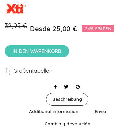
32,95 €
Desde
25,00 €
24% SPAREN
IN DEN WARENKORB
Größentabellen
transform
Beschreibung
Additional information
Envío
Cambio y devolución