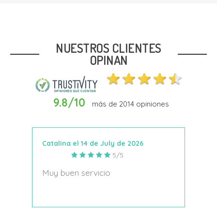
Talla
32
NUESTROS CLIENTES
OPINAN
9.8/10
más de
2014
opiniones
In Den Warenkorb
Catalina el 14 de July de 2026
Anto
5/5
s
Muy buen servicio
Nace
decí