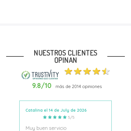
Talla
22
23
24
NUESTROS CLIENTES
OPINAN
9.8/10
más de
2014
opiniones
In Den Warenkorb
Catalina el 14 de July de 2026
Anto
5/5
s
Muy buen servicio
Nace