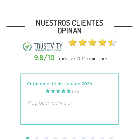
Talla
37
38
39
40
NUESTROS CLIENTES
OPINAN
9.8/10
más de
2014
opiniones
In Den Warenkorb
Catalina el 14 de July de 2026
Anto
5/5
s
Muy buen servicio
Nace
decí