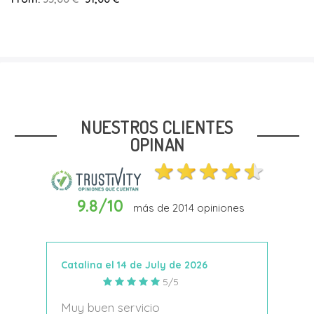
Talla
31
NUESTROS CLIENTES
OPINAN
9.8/10
más de
2014
opiniones
In Den Warenkorb
Catalina el 14 de July de 2026
Anto
5/5
s
Muy buen servicio
Nace