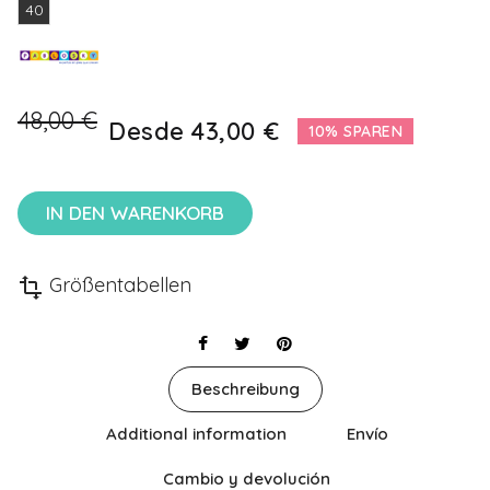
40
48,00 €
Desde
43,00 €
10% SPAREN
IN DEN WARENKORB
Größentabellen
transform
Beschreibung
Additional information
Envío
Cambio y devolución