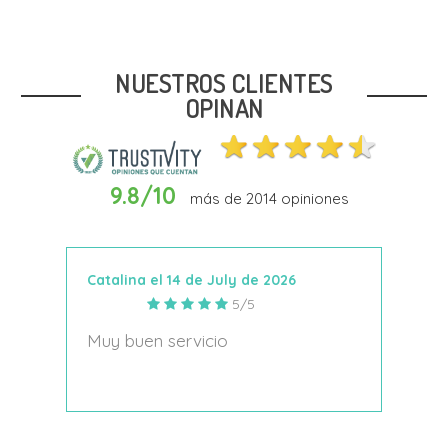
Talla
26
32
33
34
35
NUESTROS CLIENTES
OPINAN
9.8/10
más de
2014
opiniones
In Den Warenkorb
Catalina el 14 de July de 2026
Anto
5/5
s
Muy buen servicio
Nace
decí