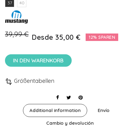
37
40
39,99 €
Desde
35,00 €
12% SPAREN
IN DEN WARENKORB
Größentabellen
transform
Additional information
Envío
Cambio y devolución