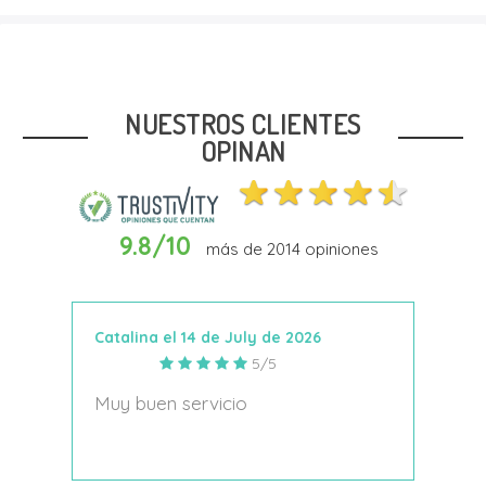
Talla
37
39
40
NUESTROS CLIENTES
OPINAN
9.8/10
más de
2014
opiniones
In Den Warenkorb
Catalina el 14 de July de 2026
Anto
5/5
s
Muy buen servicio
Nace
decí