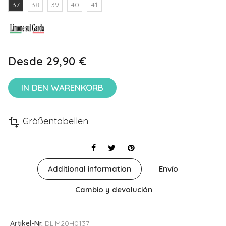
37
38
39
40
41
Desde
29,90 €
IN DEN WARENKORB
Größentabellen
transform
Additional information
Envío
Cambio y devolución
Artikel-Nr.
DLIM20H0137