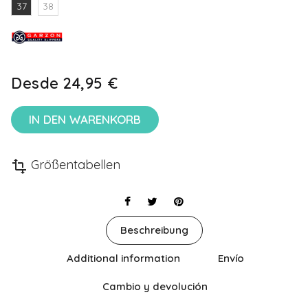
37
38
Desde
24,95 €
IN DEN WARENKORB
Größentabellen
transform
Beschreibung
Additional information
Envío
Cambio y devolución