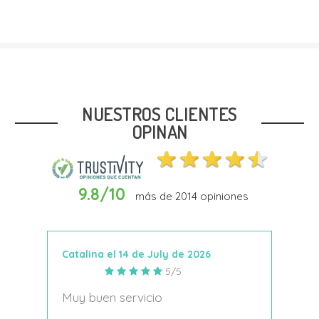
Talla
34
36
38
39
NUESTROS CLIENTES
OPINAN
9.8/10
más de
2014
opiniones
In Den Warenkorb
Catalina el 14 de July de 2026
Anto
5/5
s
Muy buen servicio
Nace
decí