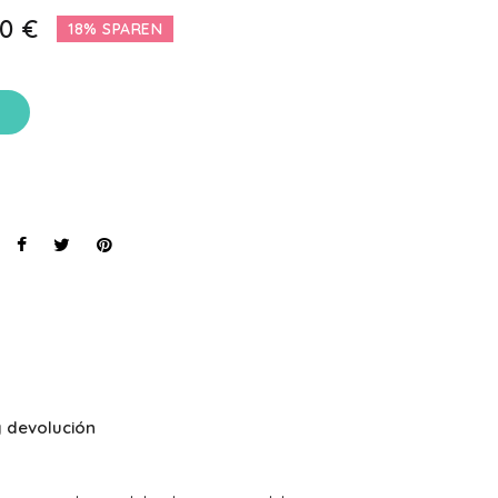
0 €
18% SPAREN
 devolución