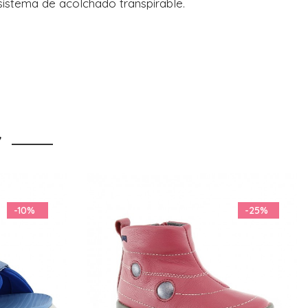
sistema de acolchado transpirable.
Y
-25%
-28%