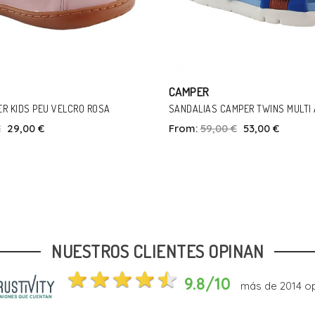
R
CAMPER
S CAMPER TWINS MULTI AZUL
BOTINES CAMPER TWINS GR
9,00 €
53,00 €
From:
65,00 €
49,00 €
Talla
Tal
28
32
23
24
NUESTROS CLIENTES OPINAN
In Den Warenkorb
In Den War
9.8/10
más de
2014
op