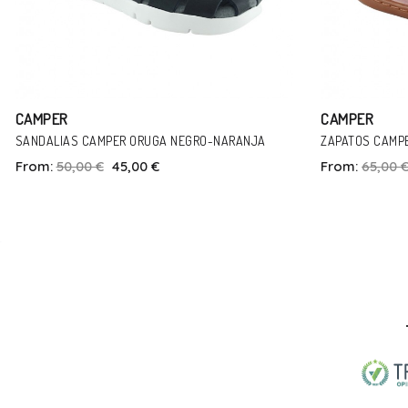
CAMPER
CAMPE
ZAPATOS CAMPER KIDS PEU VELCRO ROSA
SANDALIA
From:
65,00 €
29,00 €
From:
5
Talla
22
In Den Warenkorb