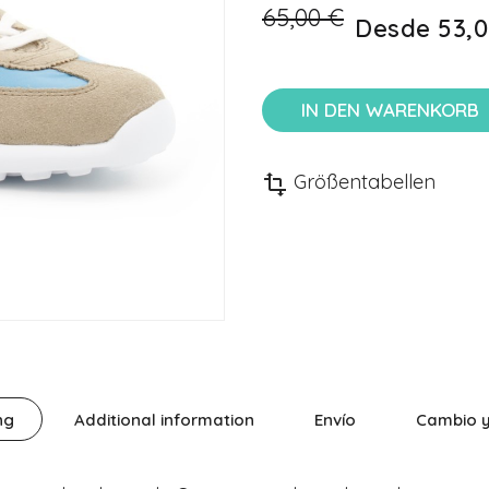
65,00 €
Desde
53,0
IN DEN WARENKORB
Größentabellen
transform
ng
Additional information
Envío
Cambio y