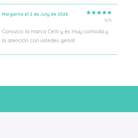
Margarita el 2 de July de 2026
IRIA
5/5
Conozco la marca Cetti y es muy comoda y
En 2
la atención con ustedes genial
algo
form