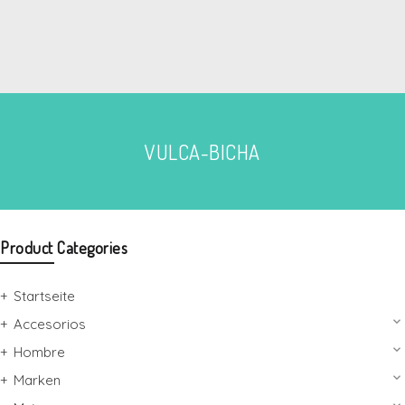
VULCA-BICHA
Product Categories
Startseite
keyboard_arrow_down
Accesorios
keyboard_arrow_down
Hombre
keyboard_arrow_down
Marken