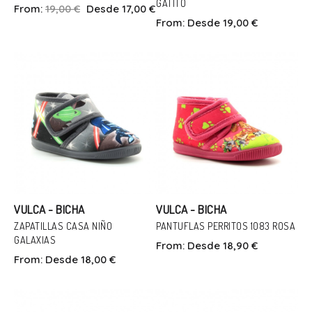
GATITO
From:
19,00 €
Desde 17,00 €
Talla
Talla
From:
Desde 19,00 €
35
36
37
36
In Den Warenkorb
In Den Warenkorb
VULCA - BICHA
VULCA - BICHA
ZAPATILLAS CASA NIÑO
PANTUFLAS PERRITOS 1083 ROSA
GALAXIAS
From:
Desde 18,90 €
Talla
Talla
From:
Desde 18,00 €
24
22
25