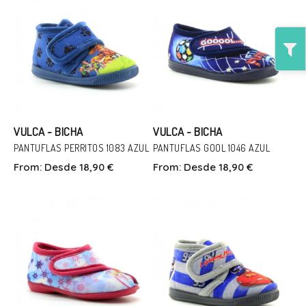
In Den Warenkorb
In Den Warenkorb
VULCA - BICHA
VULCA - BICHA
PANTUFLAS PERRITOS 1083 AZUL
PANTUFLAS GOOL 1046 AZUL
From:
Desde 18,90 €
From:
Desde 18,90 €
Talla
Talla
20
26
In Den Warenkorb
In Den Warenkorb