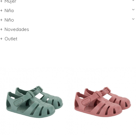
keyboard_arrow_down
Mujer
keyboard_arrow_down
Niña
keyboard_arrow_down
Niño
Novedades
Outlet