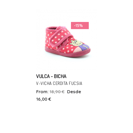
22
20
22
-15%
In Den Warenkorb
In Den Warenkorb
VULCA - BICHA
V-VICHA CERDITA FUCSIA
From:
18,90 €
Desde
Talla
16,00 €
25
In Den Warenkorb