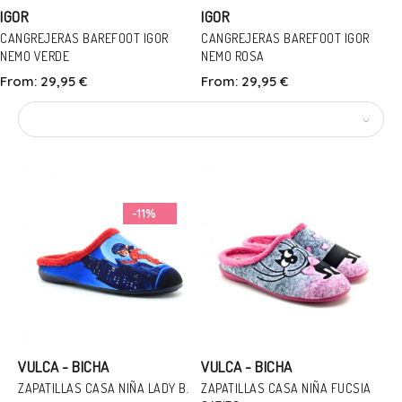
IGOR
IGOR
CANGREJERAS BAREFOOT IGOR
CANGREJERAS BAREFOOT IGOR
NEMO VERDE
NEMO ROSA
Talla
Talla
From:
29,95 €
From:
29,95 €
19
20
24
25
26
27
21
22
23
24
25
26
28
30
32
27
28
30
31
In Den Warenkorb
In Den Warenkorb
-11%
VULCA - BICHA
VULCA - BICHA
ZAPATILLAS CASA NIÑA LADY B.
ZAPATILLAS CASA NIÑA FUCSIA