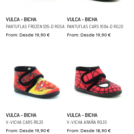
VULCA - BICHA
VULCA - BICHA
PANTUFLAS FROZEN 1215-D ROSA
PANTUFLAS CARS 1094-D ROJO
From:
Desde 19,90 €
From:
Desde 19,90 €
Talla
Talla
23
33
35
20
In Den Warenkorb
In Den Warenkorb
VULCA - BICHA
VULCA - BICHA
V-VICHA CARS ROJO
V-VICHA ARAÑA ROJO
From:
Desde 19,90 €
From:
Desde 18,90 €
Talla
Talla